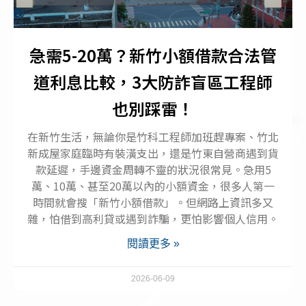
急需5-20萬？新竹小額借款合法管
道利息比較，3大防詐盲區工程師
也別踩雷！
在新竹生活，無論你是竹科工程師加班趕專案、竹北
新成屋家庭臨時有裝潢支出，還是竹東自營商遇到貨
款延遲，手邊資金周轉不靈的狀況很常見。急用5
萬、10萬、甚至20萬以內的小額資金，很多人第一
時間就會搜「新竹小額借款」。但網路上資訊多又
雜，怕借到高利貸或遇到詐騙，更怕影響個人信用。
閱讀更多 »
2026-06-09