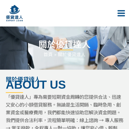
跳
Mai
至
Me
主
要
內
關於優貸達人
容
首頁
關於優貸達人
關於優貸達人
ABOUT US
「優貸達人」專為需要短期資金周轉的您提供合法、迅速
又安心的小額借貸服務。無論是生活開銷、臨時急用、創
業資金或醫療費用，我們都能快速協助您解決資金問題。
我們提供合法利率，流程簡單明確：線上諮詢 → 專人服務
→ 當天撥款，全程專人一對一協助，讓您安心借、輕鬆